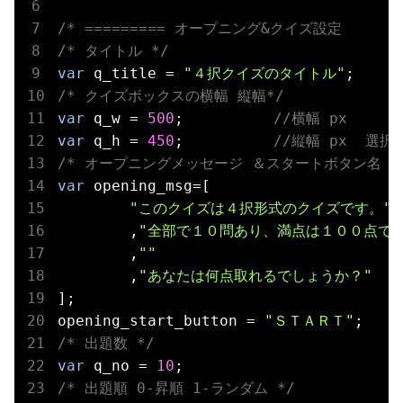
/* タイトル */
var
 q_title = 
"４択クイズのタイトル"
/* クイズボックスの横幅 縦幅*/
var
 q_w = 
500
;		
//横幅 px
var
 q_h = 
450
;		
//縦幅 px  
/* オープニングメッセージ ＆スタートボタン名 *
var
 opening_msg=[

"このクイズは４択形式のクイズです。"
	,
"全部で１０問あり、満点は１００点です
	,
""
	,
"あなたは何点取れるでしょうか？"
];

opening_start_button = 
"ＳＴＡＲＴ"
/* 出題数 */
var
 q_no = 
10
/* 出題順 0-昇順 1-ランダム */