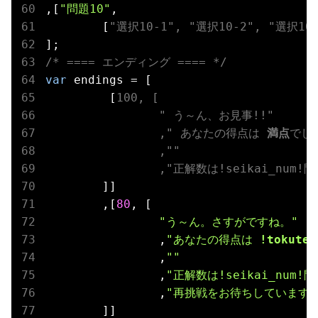
,[
"問題10"
, 

	[
"選択10-1"
, 
"選択10-2"
, 
"選択10-
/* ==== エンディング ==== */
var
 endings = [

	 [
100, [

"
 う～ん、お見事!!
"
		,
"
 あなたの得点は 
満点
でし
		,
""
		,
"正解数は!seikai_num!
]]

	,[
80
, [

"
う～ん。さすがですね。
"
		,
"
あなたの得点は 
!tokute
		,
""
		,
"正解数は!seikai_num!
		,
"再挑戦をお待ちしています。
	]]
