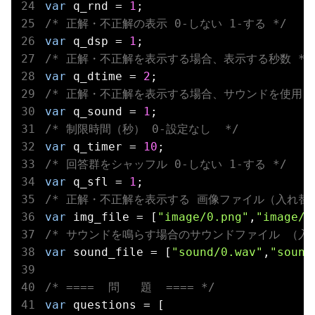
var
 q_rnd = 
1
/* 正解・不正解の表示 0-しない 1-する */
var
 q_dsp = 
1
/* 正解・不正解を表示する場合、表示する秒数 */
var
 q_dtime = 
2
/* 正解・不正解を表示する場合、サウンドを使用  0
var
 q_sound = 
1
/* 制限時間（秒） 0-設定なし  */
var
 q_timer = 
10
/* 回答群をシャッフル 0-しない 1-する */
var
 q_sfl = 
1
/* 正解・不正解を表示する 画像ファイル（入れ替
var
 img_file = [
"image/0.png"
,
"image/1
/* サウンドを鳴らす場合のサウンドファイル （入
var
 sound_file = [
"sound/0.wav"
,
"sound
/* ====  問   題  ==== */
var
 questions = [
