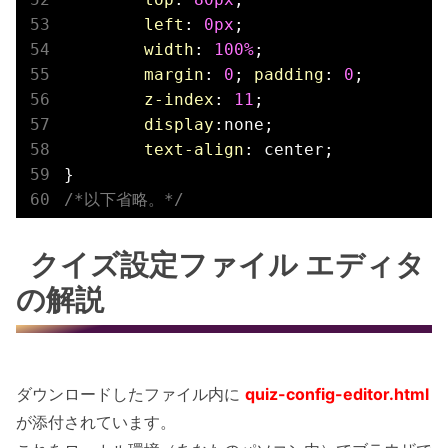
left
: 
0px
;

width
: 
100%
;

margin
: 
0
; 
padding
: 
0
;

z-index
: 
11
;

display
:none;

text-align
: center;

/*以下省略。*/
クイズ設定ファイル エディタ
の解説
ダウンロードしたファイル内に
quiz-config-editor.html
が添付されています。