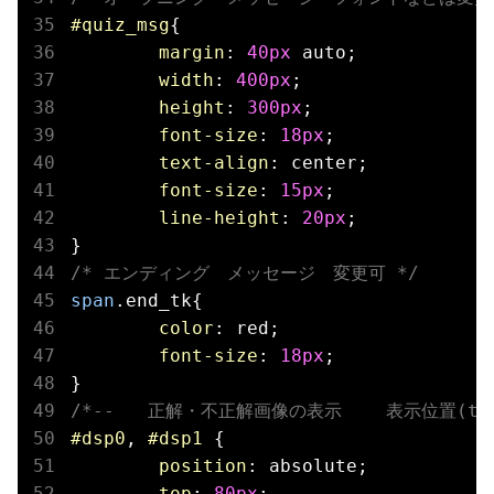
#quiz_msg
{

margin
: 
40px
 auto;

width
: 
400px
;

height
: 
300px
;

font-size
: 
18px
;

text-align
: center;

font-size
: 
15px
;

line-height
: 
20px
;

/* エンディング　メッセージ　変更可 */
span
.end_tk
{

color
: red;

font-size
: 
18px
;

/*--   正解・不正解画像の表示    表示位置(top
#dsp0
, 
#dsp1
 {

position
: absolute;

top
: 
80px
;
