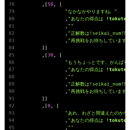
	,[
50
, [

"
なかなかやりますね。
"
		,
"
あなたの得点は 
!tokute
		,
""
		,
"正解数は!seikai_num!
		,
"再挑戦をお待ちしています。
	]]

	,[
30
, [

"
もうちょっとです。がんばり
		,
"
あなたの得点は 
!tokute
		,
""
		,
"正解数は!seikai_num!
		,
"再挑戦をお待ちしています。
	]]

	,[
0
, [

"
あれ、わざと間違えたのかな
		,
"
あなたの得点は 
!tokute
		,
""