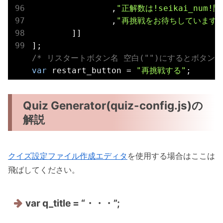
		,
"正解数は!seikai_num!
		,
"再挑戦をお待ちしています。
	]]

/* リスタートボタン名 空白("")にするとボタン
var
 restart_button = 
"再挑戦する"
;
Quiz Generator(quiz-config.js)の
解説
クイズ設定ファイル作成エディタ
を使用する場合はここは
飛ばしてください。
var q_title = “・・・”;