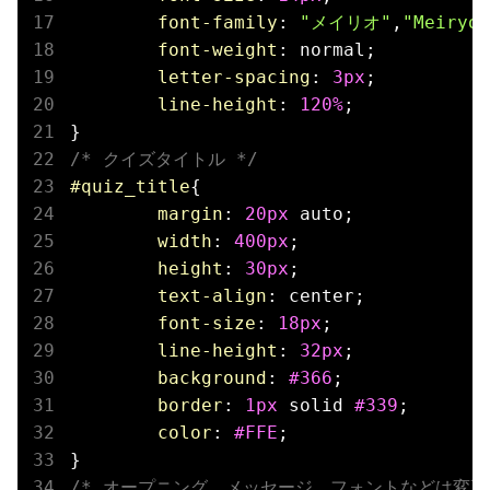
font-family
: 
"メイリオ"
,
"Meiryo"
font-weight
: normal;

letter-spacing
: 
3px
;

line-height
: 
120%
;

/* クイズタイトル */
#quiz_title
{

margin
: 
20px
 auto;

width
: 
400px
;

height
: 
30px
;

text-align
: center;

font-size
: 
18px
;

line-height
: 
32px
;

background
: 
#366
;

border
: 
1px
 solid 
#339
;

color
: 
#FFE
;

/* オープニング　メッセージ　フォントなどは変更可