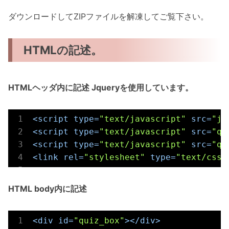
ダウンロードしてZIPファイルを解凍してご覧下さい。
HTMLの記述。
HTMLヘッダ内に記述 Jqueryを使用しています。
<
script
type
=
"text/javascript"
src
=
"jq
<
script
type
=
"text/javascript"
src
=
"qu
<
script
type
=
"text/javascript"
src
=
"qu
<
link
rel
=
"stylesheet"
type
=
"text/css"
HTML body内に記述
<
div
id
=
"quiz_box"
>
</
div
>