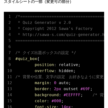
スタイルシートの一部（変更可の部分）
/*=====================================
 * Quiz Generator v 2.0

 * Copyright 2012 Sawa's Factory

 * http://sawa-s.com/quiz-generator.htm
======================================
/* クイズ出題ボックスの設定 */
#quiz_box
{

position
: relative;

overflow
/* 背景や位置、文字の設定　お好きなように変更し
margin
: 
0
 auto;

border
: 
2px
 outset 
#69F
;
background
: 
#EEFFFF
;	
/* 背景
color
: 
#000
;		
font-size
: 
14px
;
