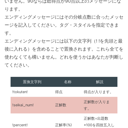
いません。90ならば総得点が90点以上のメッセージにな
ります。
エンディングメッセージにはその分岐点数に合ったメッセ
ージを記入してください。タグ・スタイルを指定できま
す。
エンディングメッセージには以下の文字列（! !を先頭と最
後に入れる）を含めることで置換されます。これら全てを
使わなくても構いません。どれを使うかはあなたが判断し
てください。
置換文字列
名称
解説
!tokuten!
得点
得点が入ります。
正解数が入りま
!seikai_num!
正解数
す。
正解数÷出題数
!percent!
正解率(%)
×100を四捨五入し